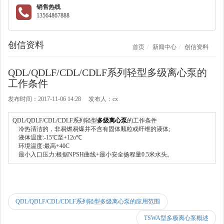
销售热线
13564867888
创信资料
首页
新闻中心
创信资料
QDL/QDLF/CDL/CDLF系列轻型多级离心泵的
工作条件
发布时间：2017-11-06 14:28 发布人：cx
QDL/QDLF/CDL/CDLF系列轻型
多级离心泵
的工作条件
冷热清洁的，非易燃易爆并不含有固体顺粒或纤维的液体;
液体温度:-15℃至+12o℃
环境温度:最高+40C
最小入口压力:根据NPSH曲线+最小安全扬程量0.5米水头。
QDL/QDLF/CDL/CDLF系列轻型多级离心泵的应用范围
TSWA型多极离心泵概述