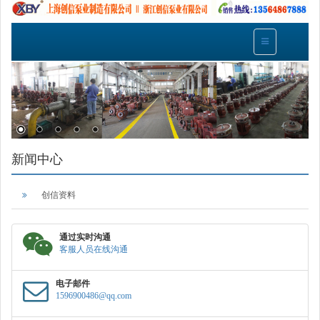
新闻中心
创信资料
通过实时沟通
客服人员在线沟通
电子邮件
1596900486@qq.com