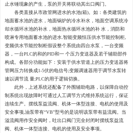
止水锤现象的产生，泵的开关将联动其出口阀门。
各类直接从市政管网进水的水池(箱)。如：各类建筑的
地面蓄水池的进水，地面锅炉的冷水补水，地面空调系统冷
却水循环水池的补水，地面热水循环水池的补 水，消防和
喷淋专用地面蓄水池的进水.智能变频恒压供水节能控制柜,
变频供水节能控制柜假设整个系统由四台水泵，一台变频
器，一台PLC的和的PID和一 个压力变送器及若干辅助部件
构成。各部分功能如下：安装于供水管道上的压力变送器将
管网压力转换成1-5伏的电信号;变频调速器用于调节水泵转
速以调节流 量;PLC的用于逻辑切换。
此外，上述系统还配备了外围辅助电路，以保障自动控
制系统出现故障时可通过人工调节方式维持系统运行，保证
连续生产。摆线泵益流阀、机体一体型连接、电机的使用及
安全事项,油泵带有“VB”型号的是说明该泵带有益流阀。当
溢流阀用作安全阀时，吐出口阀门完全封闭时摆线泵益流
阀、机体一体型连接、电机的使用及安全事项。