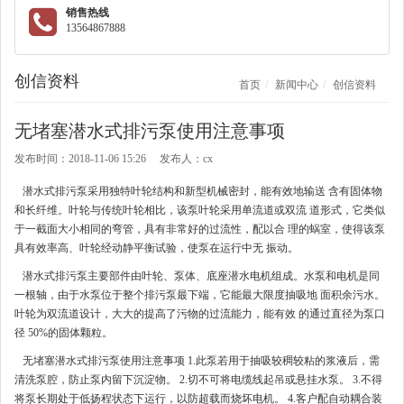
销售热线
13564867888
创信资料
首页
新闻中心
创信资料
无堵塞潜水式排污泵使用注意事项
发布时间：2018-11-06 15:26 发布人：cx
潜水式排污泵采用独特叶轮结构和新型机械密封，能有效地输送 含有固体物
和长纤维。叶轮与传统叶轮相比，该泵叶轮采用单流道或双流 道形式，它类似
于一截面大小相同的弯管，具有非常好的过流性，配以合 理的蜗室，使得该泵
具有效率高、叶轮经动静平衡试验，使泵在运行中无 振动。
潜水式排污泵主要部件由叶轮、泵体、底座潜水电机组成。水泵和电机是同
一根轴，由于水泵位于整个排污泵最下端，它能最大限度抽吸地 面积余污水。
叶轮为双流道设计，大大的提高了污物的过流能力，能有效 的通过直径为泵口
径 50%的固体颗粒。
无堵塞潜水式排污泵使用注意事项 1.此泵若用于抽吸较稠较粘的浆液后，需
清洗泵腔，防止泵内留下沉淀物。 2.切不可将电缆线起吊或悬挂水泵。 3.不得
将泵长期处于低扬程状态下运行，以防超载而烧坏电机。 4.客户配自动耦合装