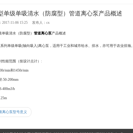
\IH型单级单吸清水（防腐型）管道离心泵产品概述
017-11-06 15:25 发布人：cx
单级单吸清水（防腐型）
管道离心泵
产品概述
IH型系列单级单吸(轴向吸入)离心泵，适用干工业和城市给水、排水，亦可用于农业排
列性能范围（按设计点计）:
r/min和1450r/min
50-200mm
-400m3/h
25m
级离心泵型号意义