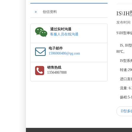
创信资料
IS
发布时间：2
通过实时沟通
S\IH型
客服人员在线沟通
IS, 
电子邮件
80℃。
1596900486@qq.com
IS型系
销售热线
转速:2900
13564867888
进口直径:
流量: 6.3
扬程:5-1
D型多