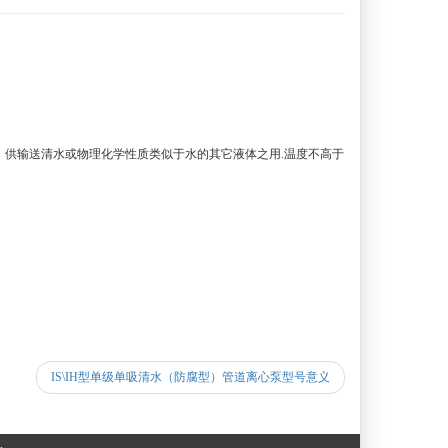
瀚。供输送清水或物理化学性质类似于水的其它液体之用.温度不高于
IS\IH型单级单吸清水（防腐型）管道离心泵型号意义