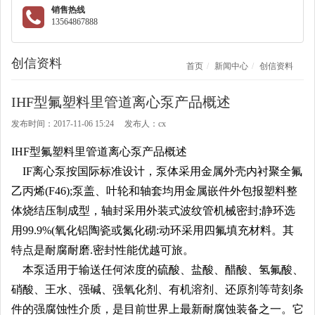
销售热线
13564867888
创信资料
首页
新闻中心
创信资料
IHF型氟塑料里管道离心泵产品概述
发布时间：2017-11-06 15:24 发布人：cx
IHF型氟塑料里
管道离心泵
产品概述
IF离心泵按国际标准设计，泵体采用金属外壳内衬聚全氟
乙丙烯(F46);泵盖、叶轮和轴套均用金属嵌件外包报塑料整
体烧结压制成型，轴封采用外装式波纹管机械密封;静环选
用99.9%(氧化铝陶瓷或氮化砌:动环采用四氟填充材料。其
特点是耐腐耐磨.密封性能优越可旅。
本泵适用于输送任何浓度的硫酸、盐酸、醋酸、氢氟酸、
硝酸、王水、强碱、强氧化剂、有机溶剂、还原剂等苛刻条
件的强腐蚀性介质，是目前世界上最新耐腐蚀装备之一。它