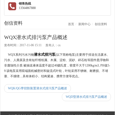
销售热线
13564867888
创信资料
首页
新闻中心
创信资料
WQX潜水式排污泵产品概述
发布时间：2017-11-06 15:11 发布人：cx
潜水式排污泵
WQX系列污水污物
(以下简称电泵)主要用于排送生活废水、
污水、人粪尿及含有短纤维纸属、木属、淀粉、泥砂、碎石粒等固件悬浮物和
非腐蚀性介质.被抽送液体温度不超过40摄氏度，密度不大于1200kg/m3, PH值5-
9.该电泵采用双端面机械密封和旋流式叶轮，叶轮采用不锈钢、耐磨损、不堵
塞、不缠绕，具有体积小、结构紧凑、携带方便等优点。
WQK/QG带切割装置潜水式排污泵产品概述
WQD型潜水式排污泵产品概述