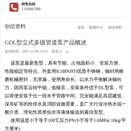
销售热线
13564867888
创信资料
首页
新闻中心
创信资料
GDL型立式多级管道泵产品概述
发布时间：2017-11-06 15:10 发布人：cx
该泵是最新泵型，具有节能、占地面积小、安装方便、
性能稳定等特点。外套用ICrI8Ni9Ti优质不锈钢，轴封用耐
磨机械密封，无泄漏，使用寿命长。以水力平衡解决轴向
力，因而泵运转平稳，低噪音，安装条件优于DL型泵，可
以简便安装于任一段水平管路中间。完全能满足高层建筑、
深并矿等的给排水及消防设施需要，是广大行业冷热水或一
般介质、理化性质类似水等液体输送的最佳泵型。
使用温度小于等于100℃压力PN小于等于1.6MPa( 16kg/平
方厘米)