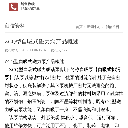
销售热线
13564867888
创信资料
首页
新闻中心
创信资料
ZCQ型自吸式磁力泵产品概述
发布时间：2017-11-06 15:02 发布人：cx
ZCQ型自吸式磁力泵产品概述
ZCQ型自吸式磁力驱动泵
(以下简称自吸泵【
自吸式排污
泵
】]该泵以静密封代动密封，使泵的过流部件处于完全密
封状态，彻底装解决了其它泵机械厂密封无法避免的跑、
留、滴、漏之弊病，泵体及过流部件的材料均采用了耐腐蚀
的不锈钢、钢玉陶瓷、四氟石墨等材料制造，既有CQ型磁
力驱动泵功能，又集自吸于一身，不需底阀和引灌水。
该泵结构紧凑，外形美观.体积小，嗓音低，运行可靠，
使用维修方便，可广泛用于石油、化工、制药、电镶、印