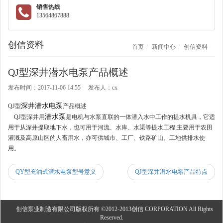
销售热线
13564867888
创信资料
首页
新闻中心
创信资料
QJ型深井潜水电泵产品概述
发布时间：2017-11-06 14:55 发布人：cx
深井潜水电泵
QJ型
产品概述
潜水泵
QJ型深井用
是电机与水泵直联的一体潜入水中工作的提水机具，它适
用于从深井提取地下水，也可用于河流、水库、水渠等提水工程;主要用于农田
灌溉及高原山区的人畜用水，亦可供城市、工厂、铁路矿山、工地供排水使
用。
QY型充油式潜水电泵型号意义
QJ型深井潜水电泵产品特点
创信泵业制造有限公司版权所有 ©2012-2013创信 CORPORATION All Rights
Reserved.