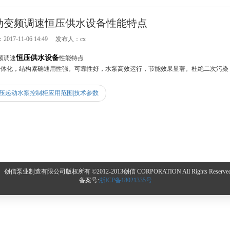
动变频调速恒压供水设备性能特点
017-11-06 14:49 发布人：cx
恒压供水设备
频调速
性能特点
化，结构紧确通用性强。可靠性好，水泵高效运行，节能效果显著。杜绝二次污染
压起动水泵控制柜应用范围|技术参数
创信泵业制造有限公司版权所有 ©2012-2013创信 CORPORATION All Rights Reserved
备案号:
浙ICP备18021335号