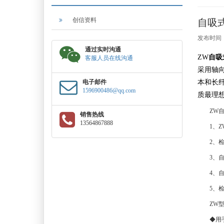
创信资料
自吸
发布时间：2
通过实时沟通
ZW
自吸
客服人员在线沟通
采用轴
电子邮件
本和长
1596900486@qq.com
质最理
ZW自吸
销售热线
13564867888
1、ZW
2、检查
3、自吸
4、自吸
5、检查
ZW
◆用手转