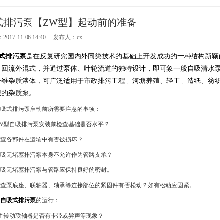
式排污泵【ZW型】起动前的准备
017-11-06 14:40 发布人：cx
式排污泵
是在反复研究国内外同类技术的基础上开发成功的一种结构新颖
向回流外混式，并通过泵体、叶轮流道的独特设计，即可象一般自吸清水
纤维杂质液体，可广泛适用于市政排污工程、河塘养殖、轻工、造纸、纺
想的杂质泵。
式排污泵启动前所需要注意的事项：
型自吸排污泵安装前检查基础是否水平？
各部件在运输中有否被损坏？
无堵塞排污泵本身不允许作为管路支承？
无堵塞排污泵与管路应保持良好的密封。
泵底座、联轴器、轴承等连接部位的紧固件有否松动？如有松动应固紧。
型
自吸式排污泵
的运行：
动联轴器是否有卡带或异声等现象？