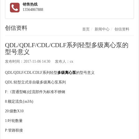
销售热线
13564867888
创信资料
首页
新闻中心
创信资料
QDL/QDLF/CDL/CDLF系列轻型多级离心泵的
型号意义
发布时间：2017-11-06 14:30 发布人：cx
QDL/QDLF/CDL/CDLF系列轻型
多级离心泵
的型号意义
QDL:轻型立式非自吸多级离心泵系列
F:《普通型略)过流部件为标准不锈钢
8:额定流负{m3/h)
20:级数X10
1:叶轮数量
P:管路联接