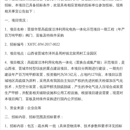
招标。本项目已具备招标条件，欢迎具有相应资格的投标单位参加投标。现将
相关事宜公告如下：
一、项目情况：
1、项目名称：晋煤华昱高硫煤洁净利用化电热一体化示范项目一期工程（年产
百万吨甲醇）阀门、盲板及特殊件采购
2、招标编号：XHTC-HW-2017-0022
3、项目地点：山西省晋城市泽州县周村镇北留周村工业园区
4、项目概况：高硫煤洁净利用化电热一体化（置换合成氨产能）示范项目，是
山西省、晋城市转型综改的重点建设项目。本项目分两期进行建设，一期先行
建设年产百万吨甲醇装置，投资额约为59.5亿元，占地约1270亩。本项目以晋
城地区高硫煤为原料，采用具有我国自主知识产权的先进的航天粉煤加压气化
技术，大型空分装置，低温甲醇洗脱硫脱碳，产生的净化气送入压缩合成装置
生产甲醇，并配套相关辅助设施和公用工程设施。根据项目建设需要，现需对
本项目阀门、盲板及特殊件采购进行国内公开招标。
5、资金来源：企业自筹
二、招标内容、招标范围及招标要求：
1、招标内容：包五：疏水阀 一批（具体货物清单、技术参数和要求详见招标