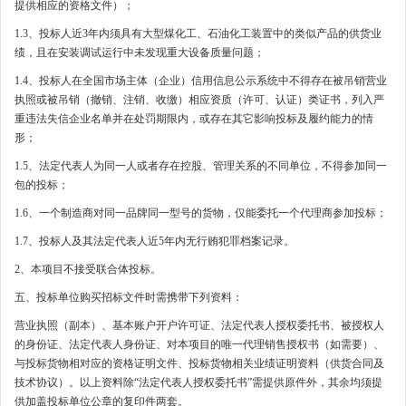
提供相应的资格文件）；
1.3、投标人近3年内须具有大型煤化工、石油化工装置中的类似产品的供货业
绩，且在安装调试运行中未发现重大设备质量问题；
1.4、投标人在全国市场主体（企业）信用信息公示系统中不得存在被吊销营业
执照或被吊销（撤销、注销、收缴）相应资质（许可、认证）类证书，列入严
重违法失信企业名单并在处罚期限内，或存在其它影响投标及履约能力的情
形；
1.5、法定代表人为同一人或者存在控股、管理关系的不同单位，不得参加同一
包的投标；
1.6、一个制造商对同一品牌同一型号的货物，仅能委托一个代理商参加投标；
1.7、投标人及其法定代表人近5年内无行贿犯罪档案记录。
2、本项目不接受联合体投标。
五、投标单位购买招标文件时需携带下列资料：
营业执照（副本）、基本账户开户许可证、法定代表人授权委托书、被授权人
的身份证、法定代表人身份证、对本项目的唯一代理销售授权书（如需要）、
与投标货物相对应的资格证明文件、投标货物相关业绩证明资料（供货合同及
技术协议）。以上资料除“法定代表人授权委托书”需提供原件外，其余均须提
供加盖投标单位公章的复印件两套。